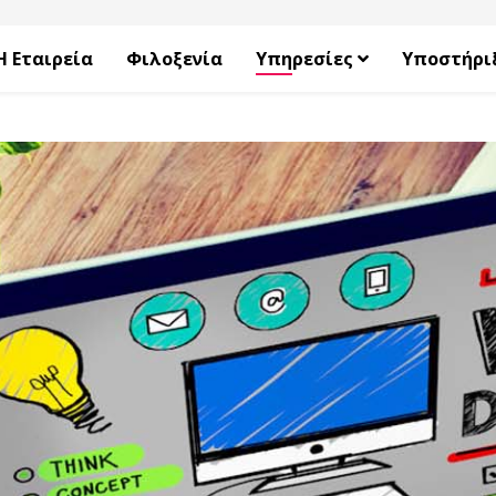
Η Εταιρεία
Φιλοξενία
Υπηρεσίες
​Υποστήρι