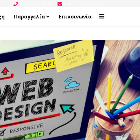
+228 872 4444
contact@email.com
ξη
Παραγγελία
Επικοινωνία